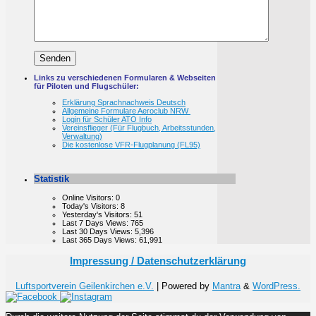
Links zu verschiedenen Formularen & Webseiten
für Piloten und Flugschüler:
Erklärung Sprachnachweis Deutsch
Allgemeine Formulare Aeroclub NRW
Login für Schüler ATO Info
Vereinsflieger (Für Flugbuch, Arbeitsstunden,
Verwaltung)
Die kostenlose VFR-Flugplanung (FL95)
Statistik
Online Visitors:
0
Today's Visitors:
8
Yesterday's Visitors:
51
Last 7 Days Views:
765
Last 30 Days Views:
5,396
Last 365 Days Views:
61,991
Impressung / Datenschutzerklärung
Luftsportverein Geilenkirchen e.V.
| Powered by
Mantra
&
WordPress.