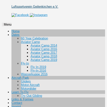
Luftsportverein Geilenkirchen e.V.
Menu
Skip
Home
to
Dates
content
60 Year Celebration
Aviator Camp
Aviator Camp 2014
Aviator Camp 2016
Aviator Camp 2017
Aviator Camp 2018
Aviator Camp 2019
Fly-In
Fly In 2019
Fly-In 2016
Wasserkuppe 2016
Aircraft Park
Gliders
Motor Aircraft
Motorglider
Learn To Fly
Try Out Gliding
Links & Formes
Contact
Imprint