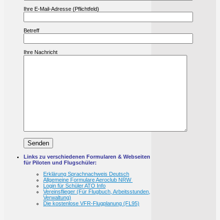
Ihre E-Mail-Adresse (Pflichtfeld)
Betreff
Ihre Nachricht
Links zu verschiedenen Formularen & Webseiten
für Piloten und Flugschüler:
Erklärung Sprachnachweis Deutsch
Allgemeine Formulare Aeroclub NRW
Login für Schüler ATO Info
Vereinsflieger (Für Flugbuch, Arbeitsstunden,
Verwaltung)
Die kostenlose VFR-Flugplanung (FL95)