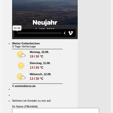
Wetter Geilenkirchen
3-Tage-Vorhersage
Montag, 10.08.
19
/
30
°C
Dienstag, 11.08.
13
/
26
°C
Mittwoch, 12.08.
13
/
30
°C
© wetterdienst.de
Nehmen sie Kontakt zu uns auf:
Ihr Name (Pflichtfeld)