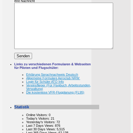
Ihre Nachricht
Links zu verschiedenen Formularen & Webseiten
für Piloten und Flugschüler:
Erklärung Sprachnachweis Deutsch
Allgemeine Formulare Aeroclub NRW
Login für Schüler ATO Info
Vereinsflieger (Für Flugbuch, Arbeitsstunden,
Verwaltung)
Die kostenlose VFR-Flugplanung (FL95)
Statistik
Online Visitors:
0
Today's Visitors:
21
Yesterday's Visitors:
72
Last 7 Days Views:
876
Last 30 Days Views:
5,515
Last 365 Days Views:
62,138