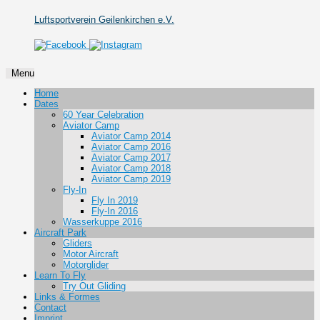
Luftsportverein Geilenkirchen e.V.
Menu
Skip
Home
to
Dates
content
60 Year Celebration
Aviator Camp
Aviator Camp 2014
Aviator Camp 2016
Aviator Camp 2017
Aviator Camp 2018
Aviator Camp 2019
Fly-In
Fly In 2019
Fly-In 2016
Wasserkuppe 2016
Aircraft Park
Gliders
Motor Aircraft
Motorglider
Learn To Fly
Try Out Gliding
Links & Formes
Contact
Imprint