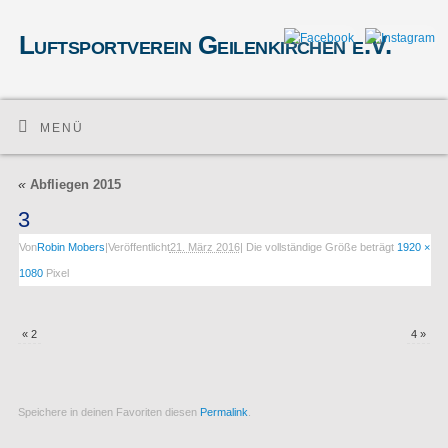
Luftsportverein Geilenkirchen e.V.
MENÜ
«
Abfliegen 2015
3
Von
Robin Mobers
|
Veröffentlicht
21. März 2016
|
Die vollständige Größe beträgt
1920 ×
1080
Pixel
«
2
4
»
Speichere in deinen Favoriten diesen
Permalink
.